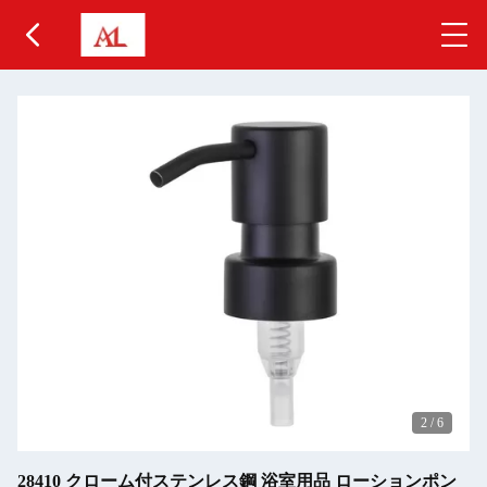
2
/
6
28410 クローム付ステンレス鋼 浴室用品 ローションポン