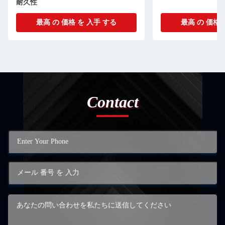
耐久性
最高 の 価格 を 入手 する
最高 の 価格 
Contact