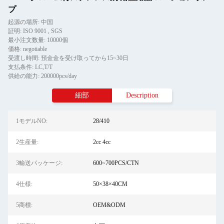
プ
起源の場所: 中国
証明: ISO 9001 , SGS
最小注文数量: 10000個
価格: negotiable
受渡し時間: 預金金を受け取ってから15~30日
支払条件: LC,T/T
供給の能力: 200000pcs/day
細部
Description
1モデルNO:
28/410
2生産量:
2cc 4cc
3輸送パッケージ:
600~700PCS/CTN
4仕様:
50×38×40CM
5商標:
OEM&ODM