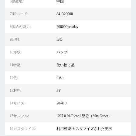
6原産地:
中国
7HSコード:
841320000
8供給の能力:
200000pcs/day
9証明:
ISO
10形状:
パンプ
11特徴:
使い捨て品
12色:
白い
13材料:
PP
14サイズ:
28/410
15サンプル:
US$ 0.01/Piece 1部分（Min.Order）
16カスタマイズ:
利用可能 カスタマイズされた要求